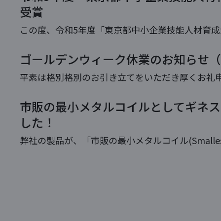
受賞
この度、令和5年度「東京都中小企業技能人材育
した。 「東京都中小企業技能人材育成大賞知事賞
ゴールデンウィーク休業のお知らせ（4/
者の育成と技能継承の取組に特に成果を上げた企業等
平素は格別格別のお引き立てをいただき厚くお礼申
年末年始休業日を下記のとおりとさせていただきま
市販の最小メタルコイルとしてギネス
間 2022年4月29日（金）～2022年5月8日（日） ※
した！
弊社の製品が、「市販の最小メタルコイル(Smallest comm
metal coil)」 として、2022年7月29日付け
この度の受賞を受け、 […]