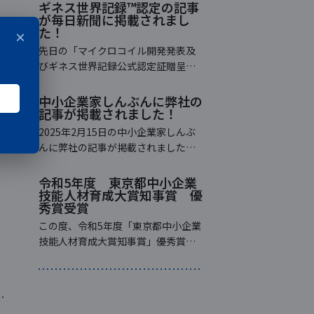
ギネス世界記録™認定の記事
が毎日新聞に掲載されまし
た！
×
先日の「マイクロコイル開発発表及
びギネス世界記録公式認定証贈呈
式」について、 全国紙として有名な
「毎日新聞」に取り上げていただき
中小企業家しんぶんに弊社の
記事が掲載されました！
ました！ ↓実際の記事（毎日新聞
社/2022年12月9日/朝刊 地域面）
2025年2月15日の中小企業家しんぶ
んに弊社の記事が掲載されました。
中小企業家しんぶんとは、中小企業
家同友会全国協議会（中同協）が発
令和5年度 東京都中小企業
技能人材育成大賞知事賞 優
行する機関紙です。中小企業の経営
秀賞受賞
者の経営体験や商品・製品情報、同
友会の活動などが紹介 […]
この度、令和5年度「東京都中小企業
技能人材育成大賞知事賞」優秀賞を
受賞しました。 「東京都中小企業技
能人材育成大賞知事賞」とは、都内
の中小企業等で技能者の育成と技能
継承の取組に特に成果を上げた企業