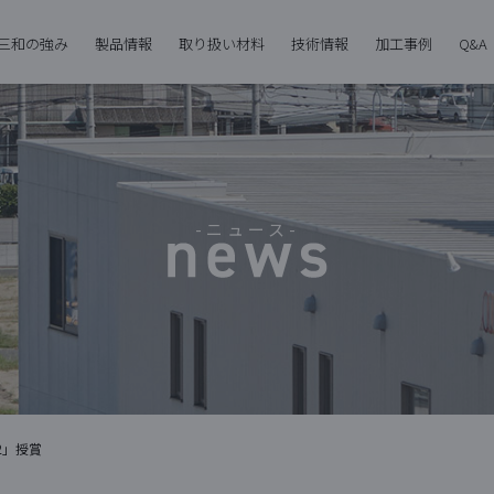
三和の強み
製品情報
取り扱い材料
技術情報
加工事例
Q&A
-ニュース-
2」授賞