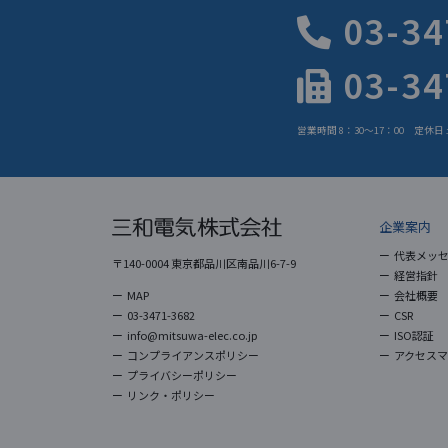
03-34
03-34
営業時間 8：30～17：00 定休
企業案内
代表メッ
〒140-0004 東京都品川区南品川6-7-9
経営指針
MAP
会社概要
03-3471-3682
CSR
info@mitsuwa-elec.co.jp
ISO認証
コンプライアンスポリシー
アクセス
プライバシーポリシー
リンク・ポリシー