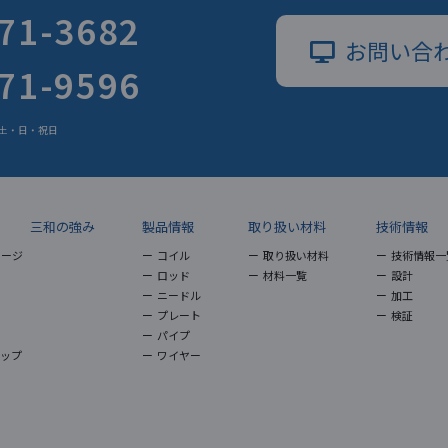
71-3682
お問い合
71-9596
日 土・日・祝日
三和の強み
製品情報
取り扱い材料
技術情報
セージ
コイル
取り扱い材料
技術情報一
ロッド
材料一覧
設計
ニードル
加工
プレート
検証
パイプ
マップ
ワイヤー