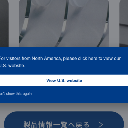
For visitors from North America, please click here to view our
U.S. website.
View U.S. website
n't show this again
＞
製品情報一覧へ戻る